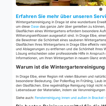
Erfahren Sie mehr über unseren Serv
Wintergartenreinigung in Drage ist eine wunderbare Erwei
um diese
Oase
das ganze Jahr über genießen zu können, i
Glasflächen eines Wintergartens erfordern besondere Au
Witterungseinflüssen ausgesetzt sind. In Drage Elbe, eine
die Bewohner die Schönheit eines sauberen Wintergartens z
Glasflächen Ihres Wintergartens in Drage Elbe effektiv re
und Ablagerungen zu entfernen und die Schönheit Ihres Wi
Lösung entscheiden oder professionelle Hilfe in Anspruch
Informationen, um Ihren Wintergarten in neuem Glanz erstr
Warum ist die Wintergartenreinigung 
In Drage Elbe, einer Region mit vielen Bäumen und natürli
besonderer Bedeutung. Der Pollenflug im Frühling, Laub i
den Glasflächen. Eine regelmäßige Reinigung trägt nicht n
Lebensdauer der Materialien, indem sie Verunreinigungen
Siehe auch:
Fensterreinigung innen und außen in Brackel 