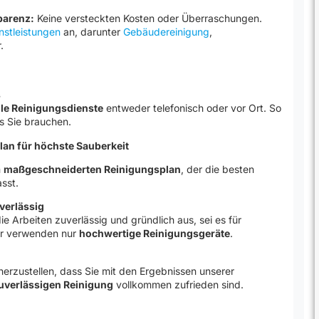
parenz:
Keine versteckten Kosten oder Überraschungen.
nstleistungen
an, darunter
Gebäudereinigung
,
.
s
le Reinigungsdienste
entweder telefonisch oder vor Ort. So
as Sie brauchen.
Plan für höchste Sauberkeit
m
maßgeschneiderten Reinigungsplan
, der die besten
sst.
verlässig
ie Arbeiten zuverlässig und gründlich aus, sei es für
ir verwenden nur
hochwertige Reinigungsgeräte
.
herzustellen, dass Sie mit den Ergebnissen unserer
uverlässigen Reinigung
vollkommen zufrieden sind.