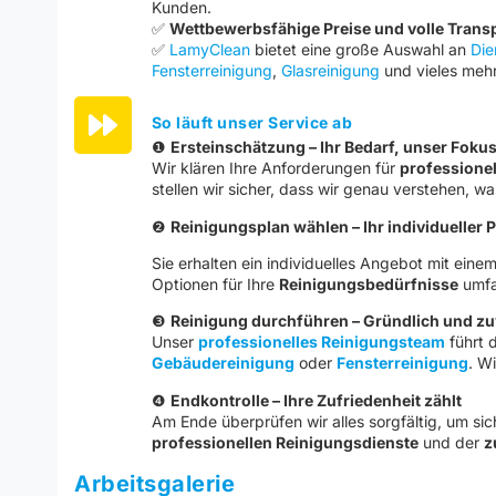
Kunden.
✅
Wettbewerbsfähige Preise und volle Trans
✅
LamyClean
bietet eine große Auswahl an
Die
Fensterreinigung
,
Glasreinigung
und vieles mehr
So läuft unser Service ab
❶
Ersteinschätzung – Ihr Bedarf, unser Foku
Wir klären Ihre Anforderungen für
professionel
stellen wir sicher, dass wir genau verstehen, w
❷
Reinigungsplan wählen – Ihr individueller 
Sie erhalten ein individuelles Angebot mit eine
Optionen für Ihre
Reinigungsbedürfnisse
umfa
❸
Reinigung durchführen – Gründlich und zu
Unser
professionelles Reinigungsteam
führt d
Gebäudereinigung
oder
Fensterreinigung
. W
❹
Endkontrolle – Ihre Zufriedenheit zählt
Am Ende überprüfen wir alles sorgfältig, um sic
professionellen Reinigungsdienste
und der
z
Arbeitsgalerie