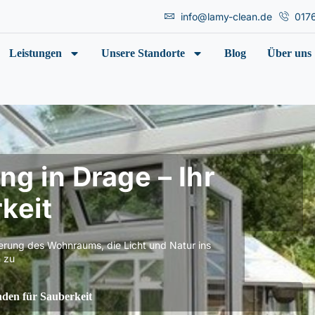
info@lamy-clean.de
017
Leistungen
Unsere Standorte
Blog
Über uns
g in Drage – Ihr
keit
terung des Wohnraums, die Licht und Natur ins
 zu
aden für Sauberkeit