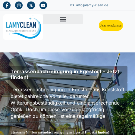
info@lamy-clean.de
Jetzt kontaktieren
Terrassendachreinigung in Egestorf – Jetzt
finden!
Terrassendachreinigung in Egestorf aus Kunststoff
bietet zahlreiche Vorteile, darunter
Witterungsbeständigkeit und eine ansprechende
Optik. Doch um diese Vorzüge langfristig
genießen zu können, ist eine regelmäßige
Startseite
Terrassendachreinigung in Egestorf – Jetzt finden!