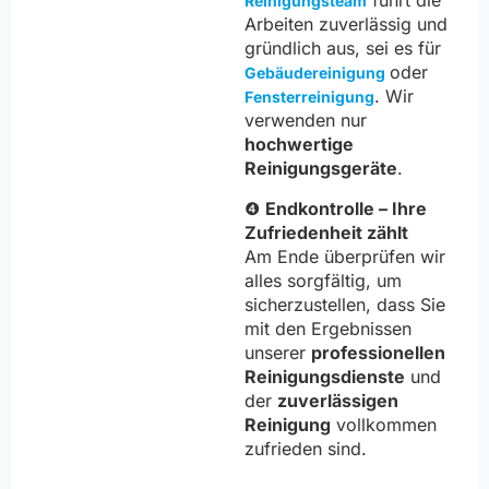
führt die
Reinigungsteam
Arbeiten zuverlässig und
gründlich aus, sei es für
oder
Gebäudereinigung
. Wir
Fensterreinigung
verwenden nur
hochwertige
Reinigungsgeräte
.
❹
Endkontrolle – Ihre
Zufriedenheit zählt
Am Ende überprüfen wir
alles sorgfältig, um
sicherzustellen, dass Sie
mit den Ergebnissen
unserer
professionellen
Reinigungsdienste
und
der
zuverlässigen
Reinigung
vollkommen
zufrieden sind.