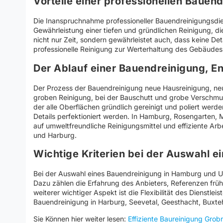
Vorteile einer professionellen Bauen
Die Inanspruchnahme professioneller Bauendreinigungsdien
Gewährleistung einer tiefen und gründlichen Reinigung, di
nicht nur Zeit, sondern gewährleistet auch, dass keine De
professionelle Reinigung zur Werterhaltung des Gebäudes b
Der Ablauf einer Bauendreinigung, E
Der Prozess der Bauendreinigung neue Hausreinigung, ne
groben Reinigung, bei der Bauschutt und grobe Verschmutz
der alle Oberflächen gründlich gereinigt und poliert werde
Details perfektioniert werden. In Hamburg, Rosengarten, 
auf umweltfreundliche Reinigungsmittel und effiziente A
und Harburg.
Wichtige Kriterien bei der Auswahl 
Bei der Auswahl eines Bauendreinigung in Hamburg und Um
Dazu zählen die Erfahrung des Anbieters, Referenzen frü
weiterer wichtiger Aspekt ist die Flexibilität des Dienstlei
Bauendreinigung in Harburg, Seevetal, Geesthacht, Buxt
Sie Können hier weiter lesen:
Effiziente Baureinigung Grob