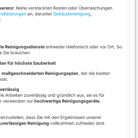
parenz:
Keine versteckten Kosten oder Überraschungen.
nstleistungen
an, darunter
Gebäudereinigung
,
.
s
le Reinigungsdienste
entweder telefonisch oder vor Ort. So
as Sie brauchen.
Plan für höchste Sauberkeit
m
maßgeschneiderten Reinigungsplan
, der die besten
sst.
verlässig
ie Arbeiten zuverlässig und gründlich aus, sei es für
ir verwenden nur
hochwertige Reinigungsgeräte
.
herzustellen, dass Sie mit den Ergebnissen unserer
uverlässigen Reinigung
vollkommen zufrieden sind.