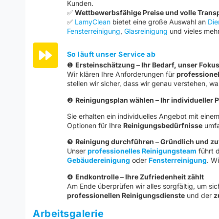
Kunden.
✅
Wettbewerbsfähige Preise und volle Trans
✅
LamyClean
bietet eine große Auswahl an
Die
Fensterreinigung
,
Glasreinigung
und vieles mehr
So läuft unser Service ab
❶
Ersteinschätzung – Ihr Bedarf, unser Foku
Wir klären Ihre Anforderungen für
professionel
stellen wir sicher, dass wir genau verstehen, w
❷
Reinigungsplan wählen – Ihr individueller 
Sie erhalten ein individuelles Angebot mit eine
Optionen für Ihre
Reinigungsbedürfnisse
umfa
❸
Reinigung durchführen – Gründlich und zu
Unser
professionelles Reinigungsteam
führt d
Gebäudereinigung
oder
Fensterreinigung
. W
❹
Endkontrolle – Ihre Zufriedenheit zählt
Am Ende überprüfen wir alles sorgfältig, um sic
professionellen Reinigungsdienste
und der
z
Arbeitsgalerie