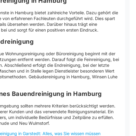
dreinigung in Hamburg
ste in Hamburg bietet zahlreiche Vorteile. Dazu gehört die
e von erfahrenen Fachleuten durchgeführt wird. Dies spart
tails übersehen werden. Darüber hinaus trägt eine
ei und sorgt für einen positiven ersten Eindruck.
ndreinigung
ue Wohnungsreinigung oder Büroreinigung beginnt mit der
ungen entfernt werden. Darauf folgt die Feinreinigung, bei
n. Abschließend erfolgt die Endreinigung, bei der letzte
Maschen und in Stelle legen Dienstleister besonderen Wert
rbeitsmethoden. Gebäudereinigung in Hamburg, Winsen Luhe
eines Bauendreinigung in Hamburg
gebung sollten mehrere Kriterien berücksichtigt werden.
herer Kunden und das verwendete Reinigungsmaterial. Ein
sters, um individuelle Bedürfnisse und Zeitpläne zu erfüllen.
ehude und Neu Wulmstorf.
reinigung in Garstedt: Alles, was Sie wissen müssen