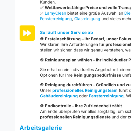
Kunden.
✅
Wettbewerbsfähige Preise und volle Trans
✅
LamyClean
bietet eine große Auswahl an
Die
Fensterreinigung
,
Glasreinigung
und vieles mehr
So läuft unser Service ab
❶
Ersteinschätzung – Ihr Bedarf, unser Foku
Wir klären Ihre Anforderungen für
professionel
stellen wir sicher, dass wir genau verstehen, w
❷
Reinigungsplan wählen – Ihr individueller 
Sie erhalten ein individuelles Angebot mit eine
Optionen für Ihre
Reinigungsbedürfnisse
umfa
❸
Reinigung durchführen – Gründlich und zu
Unser
professionelles Reinigungsteam
führt d
Gebäudereinigung
oder
Fensterreinigung
. W
❹
Endkontrolle – Ihre Zufriedenheit zählt
Am Ende überprüfen wir alles sorgfältig, um sic
professionellen Reinigungsdienste
und der
z
Arbeitsgalerie