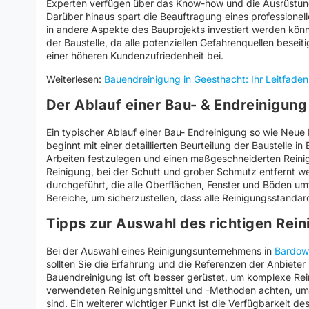
Experten verfügen über das Know-how und die Ausrüstung
Darüber hinaus spart die Beauftragung eines professione
in andere Aspekte des Bauprojekts investiert werden können
der Baustelle, da alle potenziellen Gefahrenquellen beseit
einer höheren Kundenzufriedenheit bei.
Weiterlesen:
Bauendreinigung in Geesthacht: Ihr Leitfaden 
Der Ablauf einer Bau- & Endreinigu
Ein typischer Ablauf einer Bau- Endreinigung so wie Neu
beginnt mit einer detaillierten Beurteilung der Baustelle 
Arbeiten festzulegen und einen maßgeschneiderten Reinigu
Reinigung, bei der Schutt und grober Schmutz entfernt we
durchgeführt, die alle Oberflächen, Fenster und Böden umf
Bereiche, um sicherzustellen, dass alle Reinigungsstandar
Tipps zur Auswahl des richtigen Re
Bei der Auswahl eines Reinigungsunternehmens in
Bardow
sollten Sie die Erfahrung und die Referenzen der Anbieter
Bauendreinigung ist oft besser gerüstet, um komplexe Rei
verwendeten Reinigungsmittel und -Methoden achten, um s
sind. Ein weiterer wichtiger Punkt ist die Verfügbarkeit d