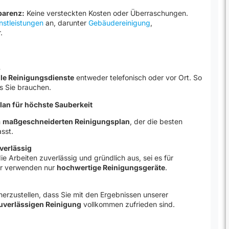
parenz:
Keine versteckten Kosten oder Überraschungen.
nstleistungen
an, darunter
Gebäudereinigung
,
.
s
le Reinigungsdienste
entweder telefonisch oder vor Ort. So
as Sie brauchen.
Plan für höchste Sauberkeit
m
maßgeschneiderten Reinigungsplan
, der die besten
sst.
verlässig
ie Arbeiten zuverlässig und gründlich aus, sei es für
ir verwenden nur
hochwertige Reinigungsgeräte
.
herzustellen, dass Sie mit den Ergebnissen unserer
uverlässigen Reinigung
vollkommen zufrieden sind.