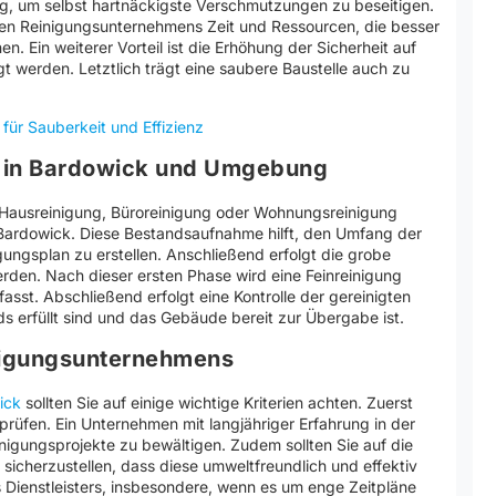
, um selbst hartnäckigste Verschmutzungen zu beseitigen.
llen Reinigungsunternehmens Zeit und Ressourcen, die besser
. Ein weiterer Vorteil ist die Erhöhung der Sicherheit auf
igt werden. Letztlich trägt eine saubere Baustelle auch zu
für Sauberkeit und Effizienz
ng in Bardowick und Umgebung
e Hausreinigung, Büroreinigung oder Wohnungsreinigung
in Bardowick. Diese Bestandsaufnahme hilft, den Umfang der
ngsplan zu erstellen. Anschließend erfolgt die grobe
rden. Nach dieser ersten Phase wird eine Feinreinigung
asst. Abschließend erfolgt eine Kontrolle der gereinigten
ds erfüllt sind und das Gebäude bereit zur Übergabe ist.
inigungsunternehmens
ick
sollten Sie auf einige wichtige Kriterien achten. Zuerst
 prüfen. Ein Unternehmen mit langjähriger Erfahrung in der
nigungsprojekte zu bewältigen. Zudem sollten Sie auf die
icherzustellen, dass diese umweltfreundlich und effektiv
es Dienstleisters, insbesondere, wenn es um enge Zeitpläne