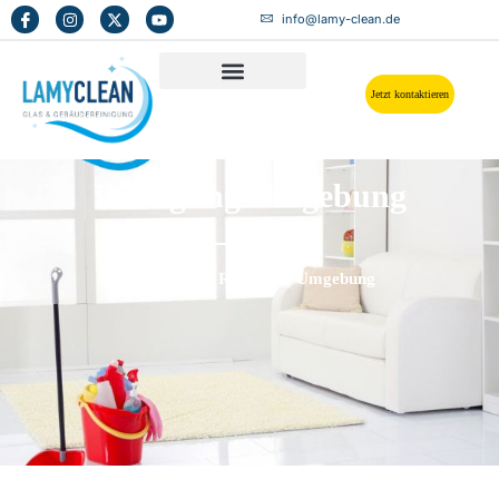
info@lamy-clean.de
Jetzt kontaktieren
Reinigung Umgebung
Startseite
Reinigung Umgebung