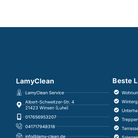
Beste L
LamyClean
LamyClean Service
Wohnun
Winterg
Albert-Schweitzer-Str. 4
21423 Winsen (Luhe)
Unterha
017656953207
Treppen
041717948318
Terrass
info@lamy-clean.de
Solarre