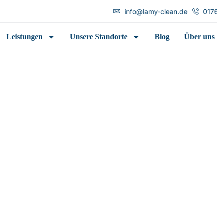
info@lamy-clean.de
017
Leistungen
Unsere Standorte
Blog
Über uns
Böden reinigen
Startseite
Böden reinigen