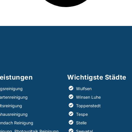
eistungen​
Wichtigste Städte
gsreinigung
Wulfsen
artenreinigung
Winsen Luhe
ltsreinigung
Toppenstedt
hausreinigung
Tespe
endach Reinigung
Stelle
inigung, Photovoltaik Reinigung
Seevetal